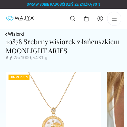
Przejść
SPRAW SOBIE RADOŚĆ! DZIŚ ZE ZNIŻKĄ 30 %
do
treści
Koszyk
Wisiorki
10878 Srebrny wisiorek z łańcuszkiem
MOONLIGHT ARIES
Ag925/1000; ≤4,31 g
SUMMER -30%