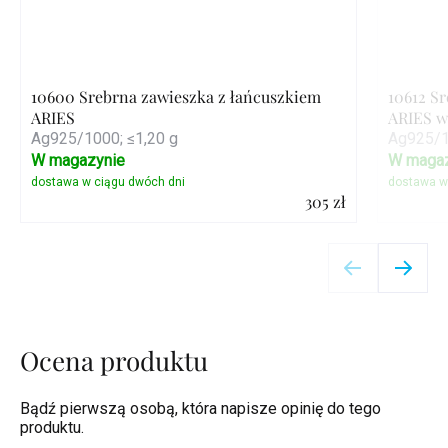
10600 Srebrna zawieszka z łańcuszkiem
10612 S
ARIES
ARIES w
Ag925/1000; ≤1,20 g
Ag925/1
W magazynie
W magaz
305 zł
Szczegóły
Ocena produktu
Bądź pierwszą osobą, która napisze opinię do tego
produktu.