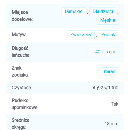
Damskie
,
Dla dzieci
,
Miejsce
docelowe
:
Męskie
Motyw
:
Zwierzęcy
,
Zodiak
Długość
40 + 5 cm
łańcucha
:
Znak
Baran
zodiaku
:
Czystość
:
Ag925/1000
Pudełko
Tak
upominkowe
:
Średnica
18 mm
okręgu
: