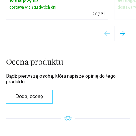
W magazynie
W magaz
207 zł
Szczegóły
Ocena produktu
Bądź pierwszą osobą, która napisze opinię do tego
produktu.
Dodaj ocenę