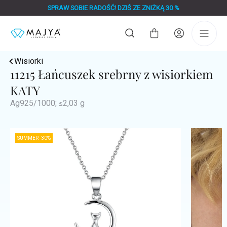
Przejść
SPRAW SOBIE RADOŚĆ! DZIŚ ZE ZNIŻKĄ 30 %
do
treści
Koszyk
Wisiorki
11215 Łańcuszek srebrny z wisiorkiem
KATY
Ag925/1000; ≤2,03 g
SUMMER -30%