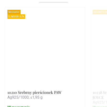
Bestseller
SUMMER -3
SUMMER -30%
10210 Srebrny pierścionek PAW
10238 S
JOYCE
Ag925/1000; ≤1,95 g
Ag925/1