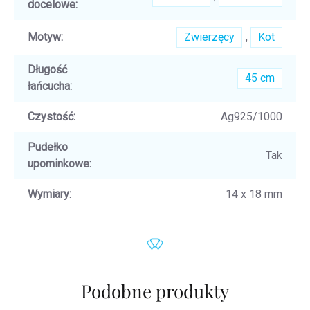
docelowe
:
Motyw
:
Zwierzęcy
,
Kot
Długość
45 cm
łańcucha
:
Czystość
:
Ag925/1000
Pudełko
Tak
upominkowe
:
Wymiary
:
14 x 18 mm
Podobne produkty