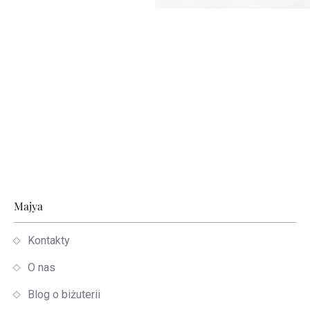
Stopka
Majya
Kontakty
O nas
Blog o biżuterii