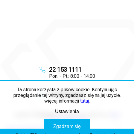
22 153 1111
Pon. - Pt.: 8:00 - 14:00
Ta strona korzysta z plików cookie. Kontynuując
info
@
majya.pl
przeglądanie tej witryny, zgadzasz się na jej użycie.
więcej informacji
tutaj
.
Ustawienia
Copyright 2026
MAJYA PL
. Wszystkie prawa zastrzeżone.
Edytuj
ustawienia plików cookie
Zgadzam się
Opracował Shoptet Premium