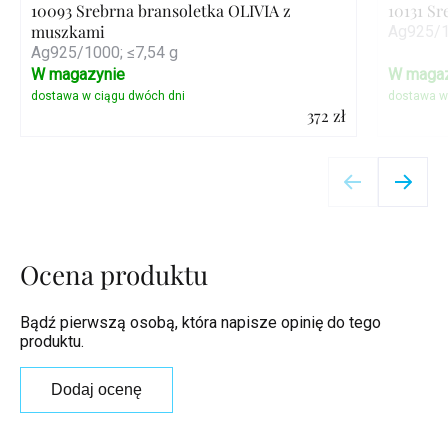
10093 Srebrna bransoletka OLIVIA z
10131 S
muszkami
Ag925/1
Ag925/1000; ≤7,54 g
W magazynie
W magaz
372 zł
Szczegóły
Ocena produktu
Bądź pierwszą osobą, która napisze opinię do tego
produktu.
Dodaj ocenę