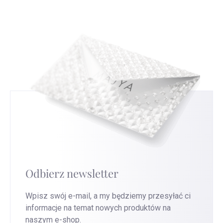
nam to ulepszyć nasze usługi.
Przejdź na tę
spojrzenie na srebrną biżuterię, którą nosisz.
stronę
, aby uzyskać najszybszą wymianę.
Odbierz newsletter
Wpisz swój e-mail, a my będziemy przesyłać ci
informacje na temat nowych produktów na
naszym e-shop.