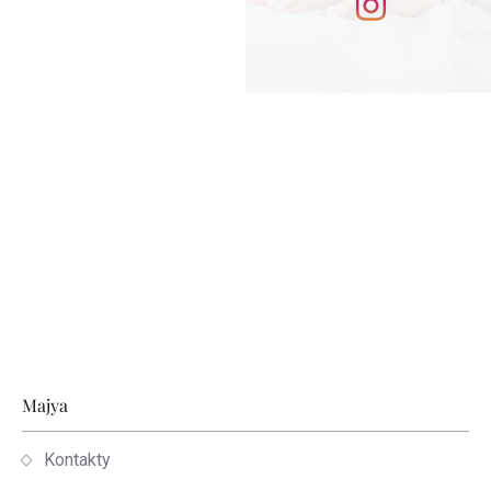
Stopka
Majya
Kontakty