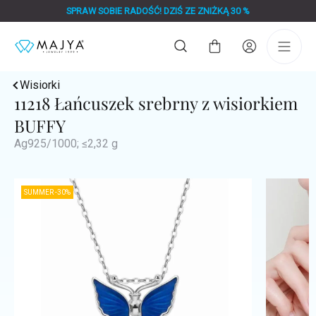
Przejść
SPRAW SOBIE RADOŚĆ! DZIŚ ZE ZNIŻKĄ 30 %
do
treści
Koszyk
Wisiorki
11218 Łańcuszek srebrny z wisiorkiem
BUFFY
Ag925/1000; ≤2,32 g
SUMMER -30%