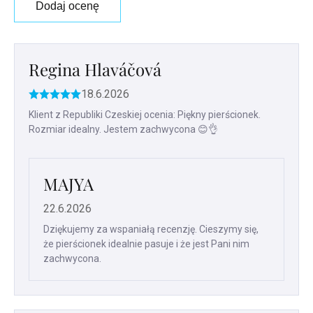
Dodaj ocenę
Lista
ocen
Regina Hlaváčová
18.6.2026
Ocena
produktu
Klient z Republiki Czeskiej ocenia: Piękny pierścionek.
to
Rozmiar idealny. Jestem zachwycona 😊👌
5
na
5
gwiazdek.
MAJYA
22.6.2026
Dziękujemy za wspaniałą recenzję. Cieszymy się,
że pierścionek idealnie pasuje i że jest Pani nim
zachwycona.