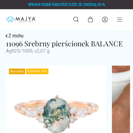
Przejść
SPRAW SOBIE RADOŚĆ! DZIŚ ZE ZNIŻKĄ 30 %
do
treści
Koszyk
Z mchu
11096 Srebrny pierścionek BALANCE
Ag925/1000; ≤2,07 g
Bestseller
SUMMER -30%