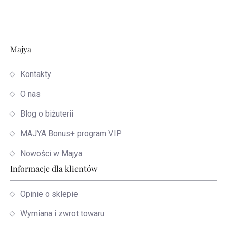
Stopka
Majya
Kontakty
O nas
Blog o biżuterii
MAJYA Bonus+ program VIP
Nowości w Majya
Informacje dla klientów
Opinie o sklepie
Wymiana i zwrot towaru