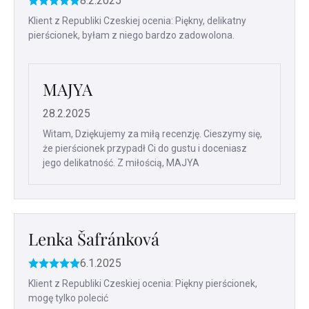
8.2.2025
Ocena
produktu
Klient z Republiki Czeskiej ocenia: Piękny, delikatny
to
pierścionek, byłam z niego bardzo zadowolona.
5
na
5
gwiazdek.
MAJYA
28.2.2025
Witam, Dziękujemy za miłą recenzję. Cieszymy się,
że pierścionek przypadł Ci do gustu i doceniasz
jego delikatność. Z miłością, MAJYA
Lenka Šafránková
6.1.2025
Ocena
produktu
Klient z Republiki Czeskiej ocenia: Piękny pierścionek,
to
mogę tylko polecić
5