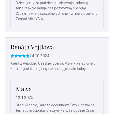
Dziękujemy za podzielenie się swoją radością -
takie reakcje ładują nas pozytywną energią!
Życzymy wielu szczęśliwych chwil z nową biżuterią,
Zespół MAJYA 💫
Renáta Vojtková
24.10.2024
Ocena
produktu
Klient z Republiki Czeskiej ocenia: Piękny pierścionek.
to
Kamień jest trochę inny niż na zdjęciu, ale ładny.
5
na
5
gwiazdek.
Majya
12.1.2025
Drogi Kliencie, Bardzo doceniamy Twoją opinię na
temat pierścionka. Cieszymy się, że ogólnie Ci się