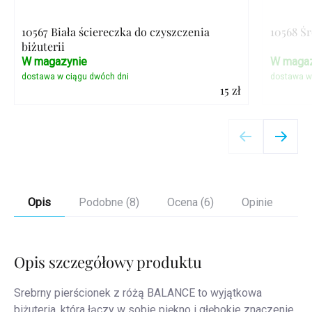
10567 Biała ściereczka do czyszczenia
10568 Ś
biżuterii
W magazynie
W magaz
15 zł
Szczegóły
Opis
Podobne (8)
Ocena (6)
Opinie
Opis szczegółowy produktu
Srebrny pierścionek z różą BALANCE to wyjątkowa
biżuteria, która łączy w sobie piękno i głębokie znaczenie.