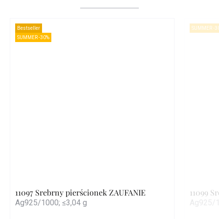
Bestseller
SUMMER -3
SUMMER -30%
11097 Srebrny pierścionek ZAUFANIE
11099 S
Ag925/1000; ≤3,04 g
Ag925/1