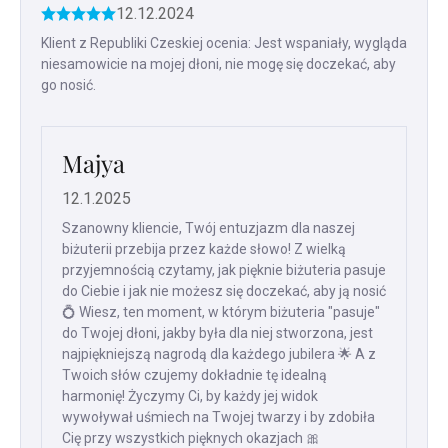
12.12.2024
Ocena
produktu
Klient z Republiki Czeskiej ocenia: Jest wspaniały, wygląda
to
niesamowicie na mojej dłoni, nie mogę się doczekać, aby
5
go nosić.
na
5
gwiazdek.
Majya
12.1.2025
Szanowny kliencie, Twój entuzjazm dla naszej
biżuterii przebija przez każde słowo! Z wielką
przyjemnością czytamy, jak pięknie biżuteria pasuje
do Ciebie i jak nie możesz się doczekać, aby ją nosić
💍 Wiesz, ten moment, w którym biżuteria "pasuje"
do Twojej dłoni, jakby była dla niej stworzona, jest
najpiękniejszą nagrodą dla każdego jubilera 🌟 A z
Twoich słów czujemy dokładnie tę idealną
harmonię! Życzymy Ci, by każdy jej widok
wywoływał uśmiech na Twojej twarzy i by zdobiła
Cię przy wszystkich pięknych okazjach 🎀