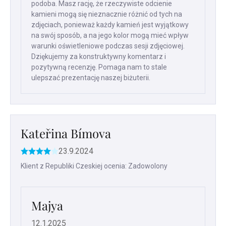
podoba. Masz rację, że rzeczywiste odcienie
kamieni mogą się nieznacznie różnić od tych na
zdjęciach, ponieważ każdy kamień jest wyjątkowy
na swój sposób, a na jego kolor mogą mieć wpływ
warunki oświetleniowe podczas sesji zdjęciowej.
Dziękujemy za konstruktywny komentarz i
pozytywną recenzję. Pomaga nam to stale
ulepszać prezentację naszej biżuterii.
Kateřina Bímova
23.9.2024
Ocena
produktu
Klient z Republiki Czeskiej ocenia: Zadowolony
to
4
na
Majya
5
gwiazdek.
12.1.2025