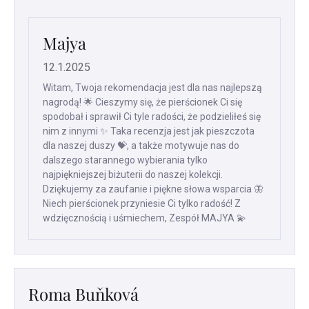
na
5
gwiazdek.
Majya
12.1.2025
Witam, Twoja rekomendacja jest dla nas najlepszą
nagrodą! 🌟 Cieszymy się, że pierścionek Ci się
spodobał i sprawił Ci tyle radości, że podzieliłeś się
nim z innymi ✨ Taka recenzja jest jak pieszczota
dla naszej duszy 💝, a także motywuje nas do
dalszego starannego wybierania tylko
najpiękniejszej biżuterii do naszej kolekcji.
Dziękujemy za zaufanie i piękne słowa wsparcia 🦋
Niech pierścionek przyniesie Ci tylko radość! Z
wdzięcznością i uśmiechem, Zespół MAJYA 💫
Roma Buňková