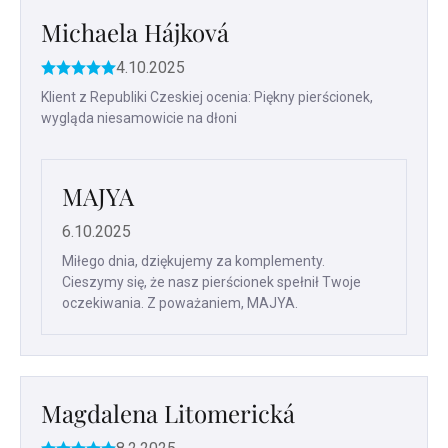
Michaela Hájková
4.10.2025
Ocena
produktu
Klient z Republiki Czeskiej ocenia: Piękny pierścionek,
to
wygląda niesamowicie na dłoni
5
na
5
gwiazdek.
MAJYA
6.10.2025
Miłego dnia, dziękujemy za komplementy.
Cieszymy się, że nasz pierścionek spełnił Twoje
oczekiwania. Z poważaniem, MAJYA.
Magdalena Litomerická