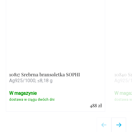
10817 Srebrna bransoletka SOPHI
10840 S
Ag925/1000; ≤8,18 g
Ag925/1
W magazynie
W magaz
488 zł
Szczegóły