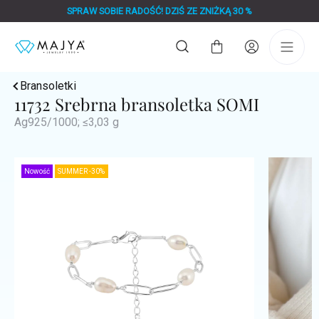
Przejść
SPRAW SOBIE RADOŚĆ! DZIŚ ZE ZNIŻKĄ 30 %
do
treści
Koszyk
Bransoletki
11732 Srebrna bransoletka SOMI
Ag925/1000; ≤3,03 g
Nowość
SUMMER -30%