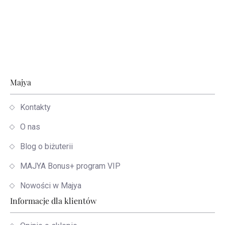
Stopka
Majya
Kontakty
O nas
Blog o biżuterii
MAJYA Bonus+ program VIP
Nowości w Majya
Informacje dla klientów