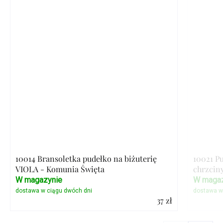
10014 Bransoletka pudełko na biżuterię
10021 P
VIOLA - Komunia Święta
chrzcin
W magazynie
W magaz
37 zł
Szczegóły