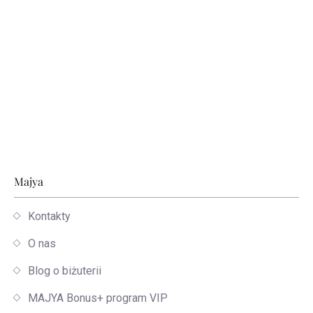
Stopka
Majya
Kontakty
O nas
Blog o biżuterii
MAJYA Bonus+ program VIP