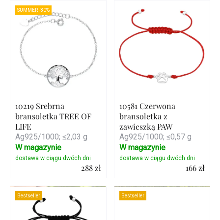
SUMMER -30%
10219 Srebrna
10581 Czerwona
bransoletka TREE OF
bransoletka z
LIFE
zawieszką PAW
Ag925/1000; ≤2,03 g
Ag925/1000; ≤0,57 g
W magazynie
W magazynie
288 zł
166 zł
Szczegóły
Szczegóły
Bestseller
Bestseller