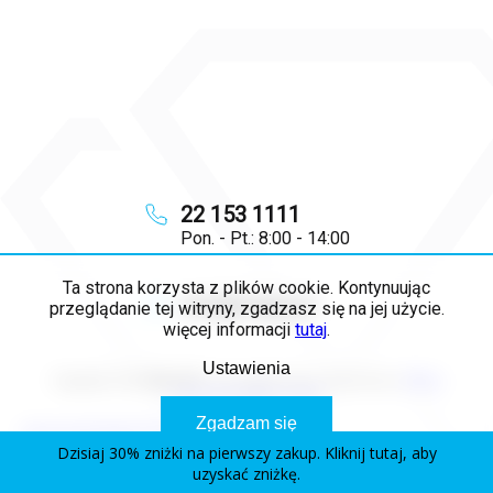
22 153 1111
Pon. - Pt.: 8:00 - 14:00
Ta strona korzysta z plików cookie. Kontynuując
info
@
majya.pl
przeglądanie tej witryny, zgadzasz się na jej użycie.
więcej informacji
tutaj
.
Ustawienia
Copyright 2026
MAJYA PL
. Wszystkie prawa zastrzeżone.
Edytuj
ustawienia plików cookie
Zgadzam się
Opracował Shoptet Premium
Dzisiaj 30% zniżki na pierwszy zakup. Kliknij tutaj, aby
uzyskać zniżkę.