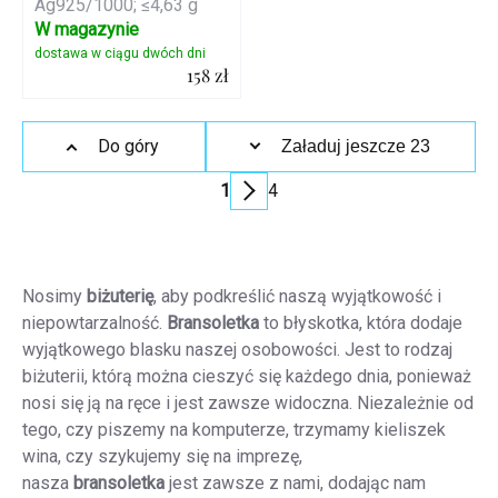
Ag925/1000; ≤4,63 g
W magazynie
158 zł
Szczegóły
Kontrolki
Do góry
Załaduj jeszcze 23
listy
1
4
Paginacja
Nosimy
biżuterię
, aby podkreślić naszą wyjątkowość i
niepowtarzalność.
Bransoletka
to błyskotka, która dodaje
wyjątkowego blasku naszej osobowości.
Jest to rodzaj
biżuterii, którą można cieszyć się każdego dnia, ponieważ
nosi się ją na ręce i jest zawsze widoczna.
Niezależnie od
tego, czy piszemy na komputerze, trzymamy kieliszek
wina, czy szykujemy się na imprezę,
nasza
bransoletka
jest zawsze z nami, dodając nam