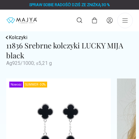
Przejść
SPRAW SOBIE RADOŚĆ! DZIŚ ZE ZNIŻKĄ 30 %
do
treści
Koszyk
Kolczyki
11836 Srebrne kolczyki LUCKY MIJA
black
Ag925/1000; ≤5,21 g
Nowość
SUMMER -30%