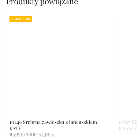
Produkty powiązane
SUMMER -30%
10249 Srebrna zawieszka z łańcuszkiem
10567 Bi
KATE
biżuteri
Ag925/1000; ≤2,85 g