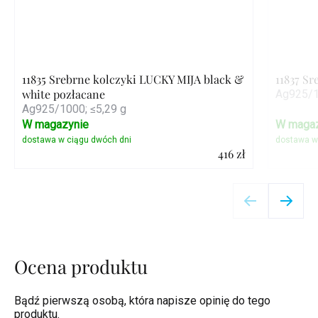
11835 Srebrne kolczyki LUCKY MIJA black &
11837 S
white pozłacane
Ag925/1
Ag925/1000; ≤5,29 g
W magazynie
W magaz
416 zł
Szczegóły
Ocena produktu
Bądź pierwszą osobą, która napisze opinię do tego
produktu.