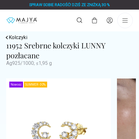
Przejść
SPRAW SOBIE RADOŚĆ! DZIŚ ZE ZNIŻKĄ 30 %
do
treści
Koszyk
Kolczyki
11952 Srebrne kolczyki LUNNY
pozłacane
Ag925/1000; ≤1,95 g
Nowość
SUMMER -30%