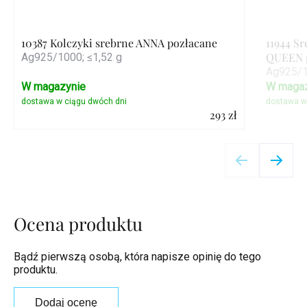
10387 Kolczyki srebrne ANNA pozłacane
11944 Sr
QUEEN 
Ag925/1000; ≤1,52 g
Ag925/1
W magazynie
W magaz
293 zł
Szczegóły
Ocena produktu
Bądź pierwszą osobą, która napisze opinię do tego
produktu.
Dodaj ocenę