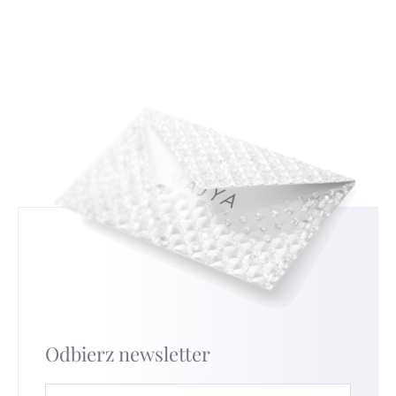
musisz podawać powodu wymiany, ale jeśli nam
złotnictwem i złotnictwem. Dowiesz się, jak
to powiesz, będzie nam bardzo miło i pomoże
czytać i interpretować te znaki, co da ci nowe
nam to ulepszyć nasze usługi.
Przejdź na tę
spojrzenie na srebrną biżuterię, którą nosisz.
stronę
, aby uzyskać najszybszą wymianę.
Odbierz newsletter