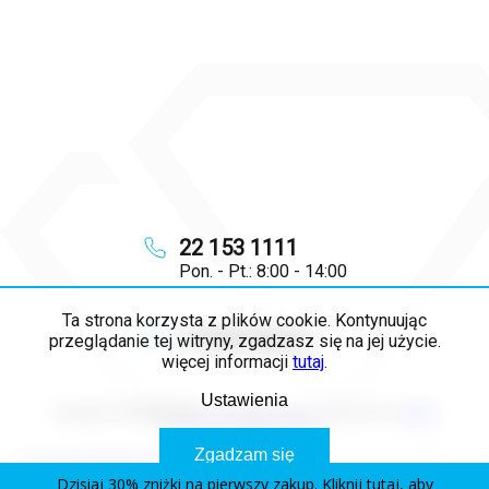
22 153 1111
Pon. - Pt.: 8:00 - 14:00
Ta strona korzysta z plików cookie. Kontynuując
info
@
majya.pl
przeglądanie tej witryny, zgadzasz się na jej użycie.
więcej informacji
tutaj
.
Ustawienia
Copyright 2026
MAJYA PL
. Wszystkie prawa zastrzeżone.
Edytuj
ustawienia plików cookie
Zgadzam się
Opracował Shoptet Premium
Dzisiaj 30% zniżki na pierwszy zakup. Kliknij tutaj, aby