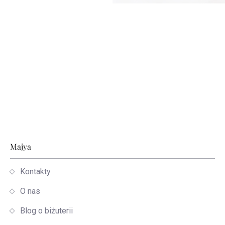
Stopka
Majya
Kontakty
O nas
Blog o biżuterii