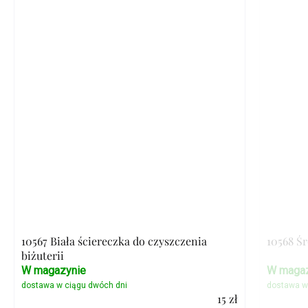
10567 Biała ściereczka do czyszczenia
10568 Ś
biżuterii
W magazynie
W magaz
15 zł