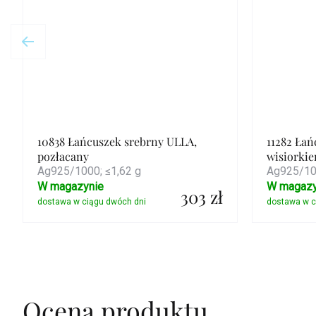
10838 Łańcuszek srebrny ULLA,
11282 Łań
pozłacany
wisiorki
Ag925/1000; ≤1,62 g
Ag925/100
W magazynie
W magazy
303 zł
Szczegóły
Ocena produktu