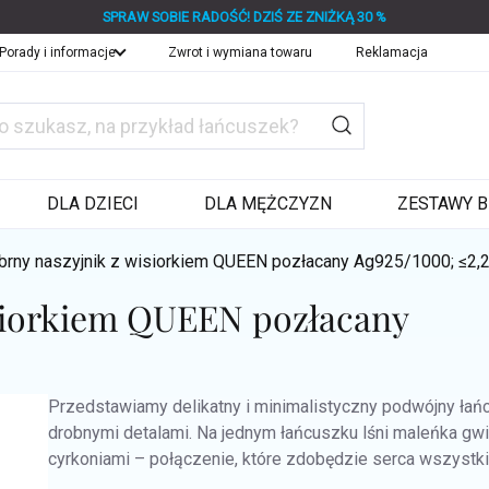
SPRAW SOBIE RADOŚĆ! DZIŚ ZE ZNIŻKĄ 30 %
Porady i informacje
Zwrot i wymiana towaru
Reklamacja
DLA DZIECI
DLA MĘŻCZYZN
ZESTAWY B
brny naszyjnik z wisiorkiem QUEEN pozłacany
Ag925/1000; ≤2,2
isiorkiem QUEEN pozłacany
Przedstawiamy delikatny i minimalistyczny podwójny łań
drobnymi detalami. Na jednym łańcuszku lśni maleńka gw
cyrkoniami – połączenie, które zdobędzie serca wszystkich