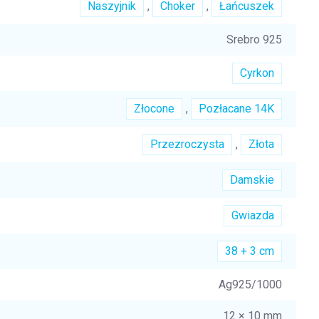
Naszyjnik
,
Choker
,
Łańcuszek
Srebro 925
Cyrkon
Złocone
,
Pozłacane 14K
Przezroczysta
,
Złota
Damskie
Gwiazda
38 + 3 cm
Ag925/1000
12 × 10 mm