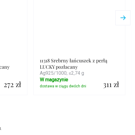
11318 Srebrny łańcuszek z perłą
cany
LUCKY pozłacany
Ag925/1000; ≤2,74 g
W magazynie
272 zł
311 zł
Szczegóły
.