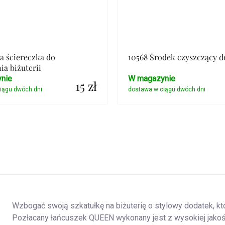
ła ściereczka do
10568 Środek czyszczący d
ia biżuterii
nie
W magazynie
15 zł
Szczegóły
Szczegóły
Wzbogać swoją szkatułkę na biżuterię o stylowy dodatek, któ
Pozłacany łańcuszek QUEEN wykonany jest z wysokiej jakoś