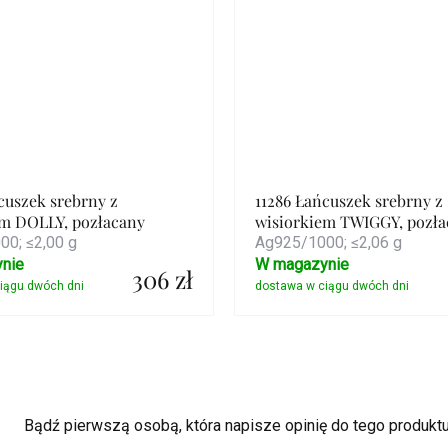
cuszek srebrny z
11286 Łańcuszek srebrny z
em DOLLY, pozłacany
wisiorkiem TWIGGY, pozła
0; ≤2,00 g
Ag925/1000; ≤2,06 g
nie
W magazynie
306 zł
Szczegóły
Szczegóły
Bądź pierwszą osobą, która napisze opinię do tego produktu