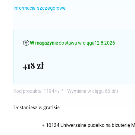
Informacje szczegółowe
W magazynie
, dostawa w ciągu
12.8.2026
418 zł
Cena
jednostkowa:
Kod produktu:
11944
Wymiana w ciągu 66 dni
Dostaniesz w gratisie
+ 10124 Uniwersalne pudełko na biżuterię