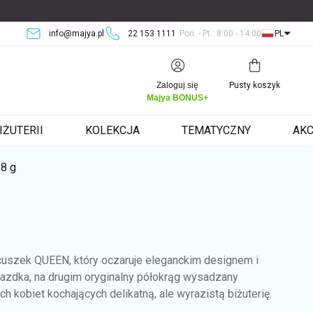
info@majya.pl
22 153 1111
Pon. - Pt.: 8:00 - 14:00
PL
Koszyk
Zaloguj się
Pusty koszyk
Majya BONUS+
IŻUTERII
KOLEKCJA
TEMATYCZNY
AKC
8 g
cuszek QUEEN, który oczaruje eleganckim designem i
iazdka, na drugim oryginalny półokrąg wysadzany
 kobiet kochających delikatną, ale wyrazistą biżuterię.