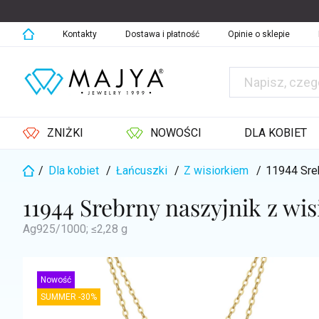
Przejść
do
treści
Kontakty
Dostawa i płatność
Opinie o sklepie
ZNIŻKI
NOWOŚCI
DLA KOBIET
/
Dla kobiet
/
Łańcuszki
/
Z wisiorkiem
/
11944 Sre
Home
11944 Srebrny naszyjnik z w
Ag925/1000; ≤2,28 g
Nowość
SUMMER -30%