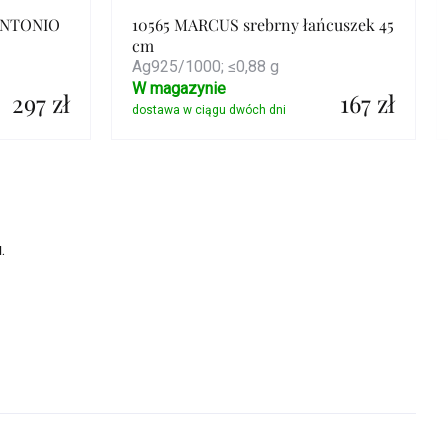
 ANTONIO
10565 MARCUS srebrny łańcuszek 45
cm
Ag925/1000; ≤0,88 g
W magazynie
297 zł
167 zł
Szczegóły
.