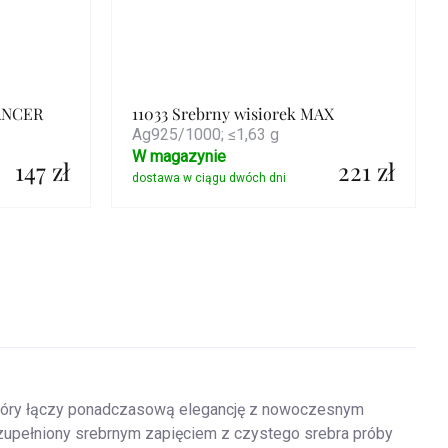
CANCER
11033 Srebrny wisiorek MAX
Ag925/1000; ≤1,63 g
W magazynie
147 zł
221 zł
Szczegóły
tóry łączy ponadczasową elegancję z nowoczesnym
uzupełniony srebrnym zapięciem z czystego srebra próby