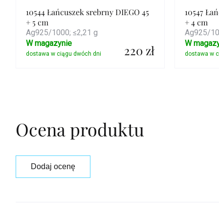
10544 Łańcuszek srebrny DIEGO 45
10547 Ła
+ 5 cm
+ 4 cm
Ag925/1000; ≤2,21 g
Ag925/100
W magazynie
W magazy
220 zł
Szczegóły
Ocena produktu
Dodaj ocenę