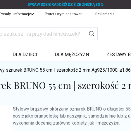
SPRAW SOBIE RADOŚĆ! DZIŚ ZE ZNIŻKĄ 30 %
Porady i informacje
Zwrot i wymiana towaru
Reklamacja
DLA DZIECI
DLA MĘŻCZYZN
ZESTAWY B
wy sznurek BRUNO 55 cm | szerokość 2 mm
Ag925/1000; ≤1,86
urek BRUNO 55 cm | szerokość 2
Stylowy brązowy skórzany sznurek BRUNO o długości 55 
nosić jako bransoletkę lub naszyjnik, samodzielnie lub z
wykonania docenią zarówno kobiety, jak i mężczyźni.