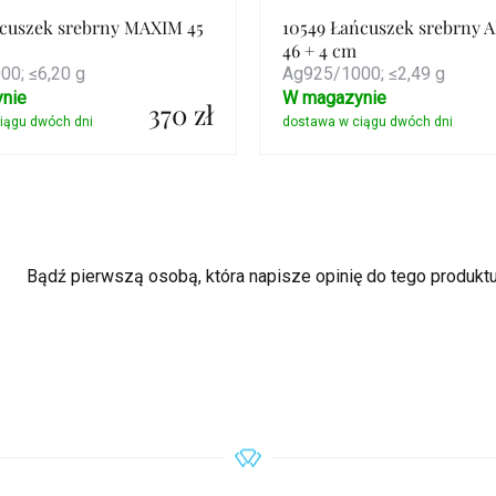
ńcuszek srebrny MAXIM 45
10549 Łańcuszek srebrny
46 + 4 cm
0; ≤6,20 g
Ag925/1000; ≤2,49 g
nie
W magazynie
370 zł
Szczegóły
Szczegóły
Bądź pierwszą osobą, która napisze opinię do tego produktu