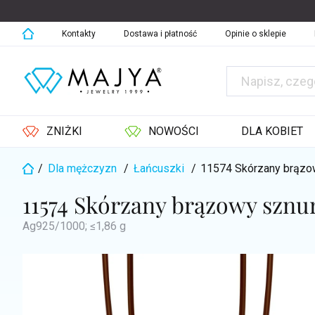
Przejść
do
treści
Kontakty
Dostawa i płatność
Opinie o sklepie
ZNIŻKI
NOWOŚCI
DLA KOBIET
/
Dla mężczyzn
/
Łańcuszki
/
11574 Skórzany brązo
Home
11574 Skórzany brązowy szn
Ag925/1000; ≤1,86 g