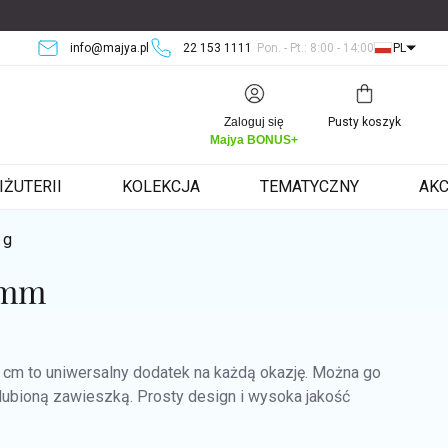
info@majya.pl
22 153 1111
Pon. - Pt.: 8:00 - 14:00
PL
Koszyk
Zaloguj się
Pusty koszyk
Majya BONUS+
IŻUTERII
KOLEKCJA
TEMATYCZNY
AKC
 g
 mm
cm to uniwersalny dodatek na każdą okazję. Można go
 ulubioną zawieszką. Prosty design i wysoka jakość