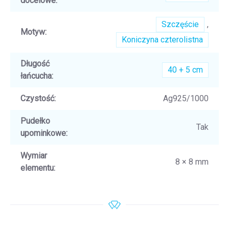
docelowe
:
Szczęście
,
Motyw
:
Koniczyna czterolistna
Długość
40 + 5 cm
łańcucha
:
Czystość
:
Ag925/1000
Pudełko
Tak
upominkowe
:
Wymiar
8 × 8 mm
elementu
: