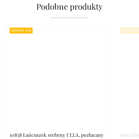
Podobne produkty
SUMMER -30%
SUMMER -3
10838 Łańcuszek srebrny ULLA, pozłacany
10921 S