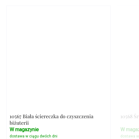
10567 Biała ściereczka do czyszczenia
10568 Ś
biżuterii
W magazynie
W magaz