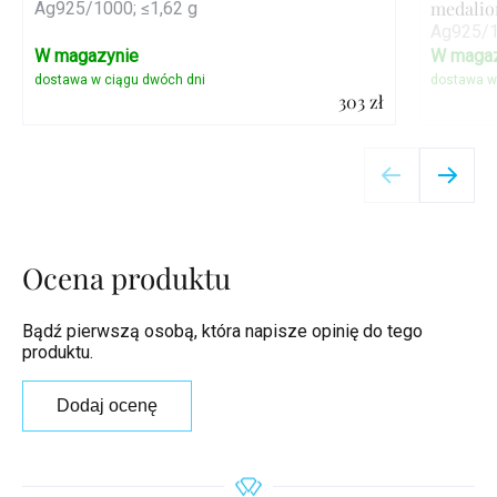
medali
Ag925/1000; ≤1,62 g
Ag925/1
W magazynie
W magaz
303 zł
Szczegóły
Ocena produktu
Bądź pierwszą osobą, która napisze opinię do tego
produktu.
Dodaj ocenę