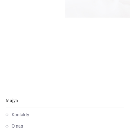
Stopka
Majya
Kontakty
O nas