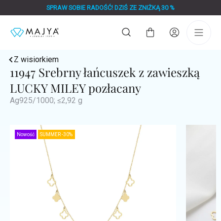
Przejść
SPRAW SOBIE RADOŚĆ! DZIŚ ZE ZNIŻKĄ 30 %
do
treści
Koszyk
Z wisiorkiem
11947 Srebrny łańcuszek z zawieszką
LUCKY MILEY pozłacany
Ag925/1000; ≤2,92 g
Nowość
SUMMER -30%