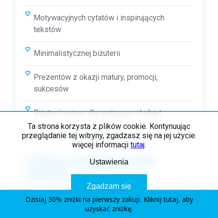
Motywacyjnych cytatów i inspirujących
tekstów
Minimalistycznej biżuterii
Prezentów z okazji matury, promocji,
sukcesów
Biżuterii unisex dla mężczyzn i kobiet
Ta strona korzysta z plików cookie. Kontynuując
przeglądanie tej witryny, zgadzasz się na jej użycie.
więcej informacji
tutaj
.
4. Klasyczna elegancja (Cormorant
Ustawienia
Garamond)
Zgadzam się
Dzisiaj 30% zniżki na pierwszy zakup. Kliknij tutaj, aby
uzyskać zniżkę.