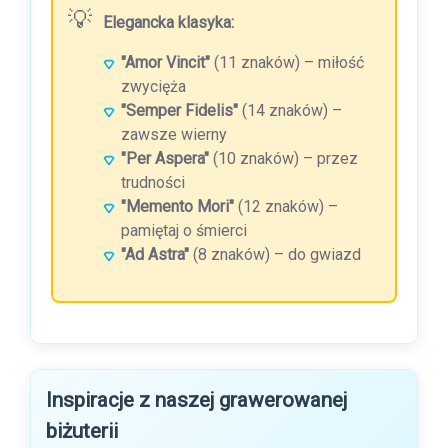
Elegancka klasyka:
"Amor Vincit"
(11 znaków) – miłość
zwycięża
"Semper Fidelis"
(14 znaków) –
zawsze wierny
"Per Aspera"
(10 znaków) – przez
trudności
"Memento Mori"
(12 znaków) –
pamiętaj o śmierci
"Ad Astra"
(8 znaków) – do gwiazd
Inspiracje z naszej grawerowanej
biżuterii