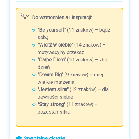
Do wzmocnienia i inspiracji:
"Be yourself"
(11 znaków) – bądź
sobą
"Wierz w siebie"
(14 znaków) –
motywacyjny przekaz
"Carpe Diem"
(10 znaków) – złap
dzień
"Dream Big"
(9 znaków) – miej
wielkie marzenia
"Jestem silna"
(12 znaków) – dla
pewności siebie
"Stay strong"
(11 znaków) –
pozostań silna
🎓 Specjalne okazje