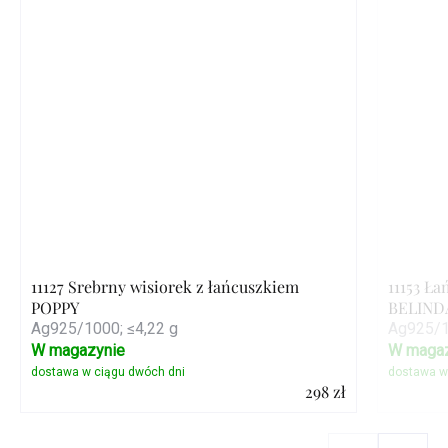
11127 Srebrny wisiorek z łańcuszkiem
11153 Ła
POPPY
BELINDA
Ag925/1000; ≤4,22 g
Ag925/1
W magazynie
W magaz
298 zł
Szczegóły