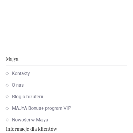
Stopka
Majya
Kontakty
O nas
Blog o biżuterii
MAJYA Bonus+ program VIP
Nowości w Majya
Informacje dla klientów