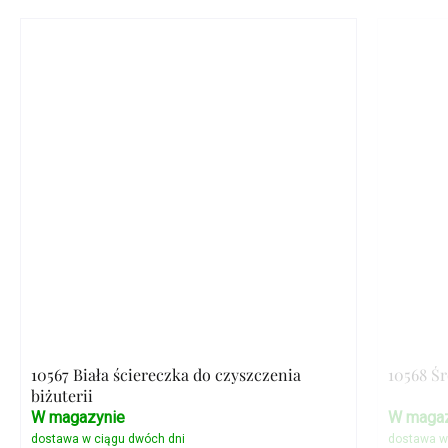
10567 Biała ściereczka do czyszczenia
10568 Ś
biżuterii
W magazynie
W magaz