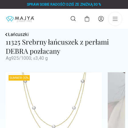
Przejść
SPRAW SOBIE RADOŚĆ! DZIŚ ZE ZNIŻKĄ 30 %
do
treści
Koszyk
Łańcuszki
11325 Srebrny łańcuszek z perłami
DEBRA pozłacany
Ag925/1000; ≤3,40 g
SUMMER -30%