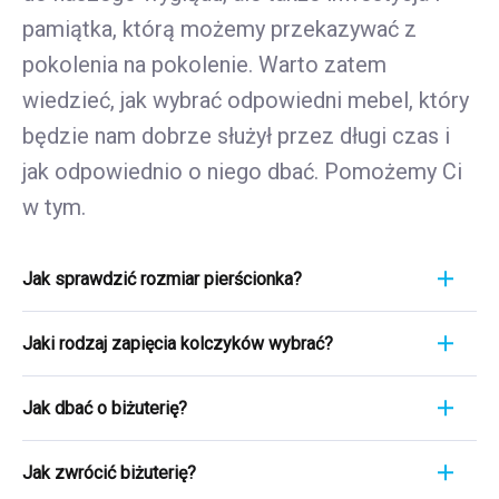
pamiątka, którą możemy przekazywać z
pokolenia na pokolenie. Warto zatem
wiedzieć, jak wybrać odpowiedni mebel, który
będzie nam dobrze służył przez długi czas i
jak odpowiednio o niego dbać. Pomożemy Ci
w tym.
Jak sprawdzić rozmiar pierścionka?
Pomiar pierścionka to szybki i łatwy proces. Aby
Jaki rodzaj zapięcia kolczyków wybrać?
poznać jego rozmiar, weź linijkę i przyłóż ją
bezpośrednio do pierścionka, który aktualnie
Wybierając rodzaj zapięcia kolczyków, weź pod
nosisz. Ważne jest, aby skupić się na jego
Jak dbać o biżuterię?
uwagę wygodę, bezpieczeństwo i styl
średnicy WEWNĘTRZNEJ - czyli odległości od
kolczyków. Kolczyki srebrne zazwyczaj
Biżuteria to nie tylko wyraz osobistego stylu i
jednej krawędzi wewnętrznej do drugiej.
posiadają klasyczne zaczepy, które są proste i
Jak zwrócić biżuterię?
gustu, ale często także symbol ważnego
Przykładowo, jeśli mierzysz 1,7 cm, oznacza to,
wygodne. Kolczyki stałe są bezpieczniejsze, ale