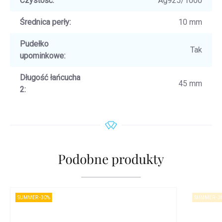
Czystość
:
Ag925/1000
Średnica perły
:
10 mm
Pudełko
Tak
upominkowe
:
Długość łańcucha
45 mm
2
:
Podobne produkty
SUMMER -30%
SUMMER -3