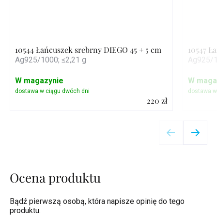
10544 Łańcuszek srebrny DIEGO 45 + 5 cm
10547 Ł
Ag925/1000; ≤2,21 g
Ag925/1
W magazynie
W maga
220 zł
Szczegóły
Ocena produktu
Bądź pierwszą osobą, która napisze opinię do tego
produktu.