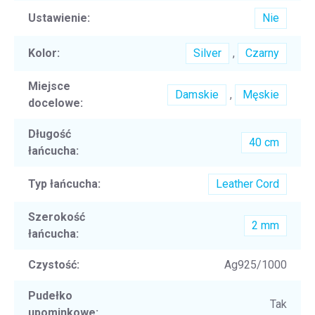
Ustawienie
:
Nie
Kolor
:
Silver
,
Czarny
Miejsce
Damskie
,
Męskie
docelowe
:
Długość
40 cm
łańcucha
:
Typ łańcucha
:
Leather Cord
Szerokość
2 mm
łańcucha
:
Czystość
:
Ag925/1000
Pudełko
Tak
upominkowe
: