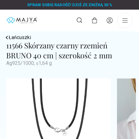
Przejść
SPRAW SOBIE RADOŚĆ! DZIŚ ZE ZNIŻKĄ 30 %
do
treści
Koszyk
Łańcuszki
11566 Skórzany czarny rzemień
BRUNO 40 cm | szerokość 2 mm
Ag925/1000; ≤1,64 g