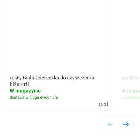
10567 Biała ściereczka do czyszczenia
10568 Ś
biżuterii
W magazynie
W maga
15 zł
Szczegóły