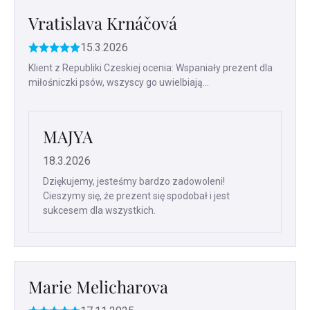
Vratislava Krnáčová
15.3.2026
Ocena
produktu
Klient z Republiki Czeskiej ocenia: Wspaniały prezent dla
to
miłośniczki psów, wszyscy go uwielbiają...
5
na
5
gwiazdek.
MAJYA
18.3.2026
Dziękujemy, jesteśmy bardzo zadowoleni!
Cieszymy się, że prezent się spodobał i jest
sukcesem dla wszystkich.
Marie Melicharova