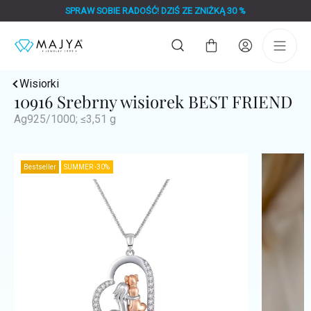
Przejść
SPRAW SOBIE RADOŚĆ! DZIŚ ZE ZNIŻKĄ 30 %
do
treści
Koszyk
Wisiorki
10916 Srebrny wisiorek BEST FRIEND
Ag925/1000; ≤3,51 g
Bestseller
SUMMER -30%