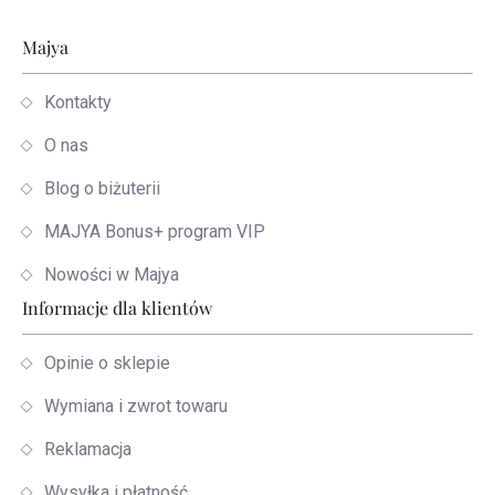
Stopka
Majya
Kontakty
O nas
Blog o biżuterii
MAJYA Bonus+ program VIP
Nowości w Majya
Informacje dla klientów
Opinie o sklepie
Wymiana i zwrot towaru
Reklamacja
Wysyłka i płatność