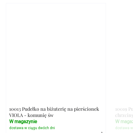
10013 Pudełko na biżuterię na pierścionek
10019 P
VIOLA - komunię św
chrzcin
W magazynie
W magaz