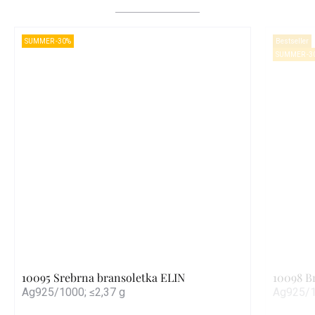
SUMMER -30%
Bestseller
SUMMER -3
10095 Srebrna bransoletka ELIN
10098 B
Ag925/1000; ≤2,37 g
Ag925/1