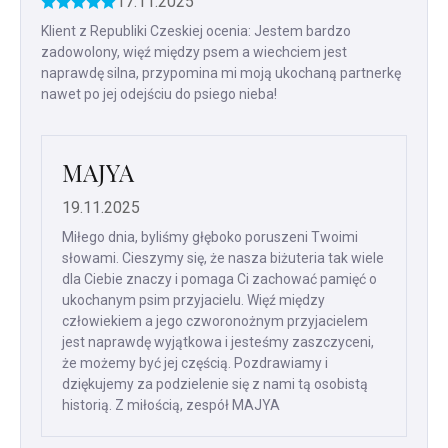
17.11.2025
Ocena
produktu
Klient z Republiki Czeskiej ocenia: Jestem bardzo
to
zadowolony, więź między psem a wiechciem jest
5
naprawdę silna, przypomina mi moją ukochaną partnerkę
na
nawet po jej odejściu do psiego nieba!
5
gwiazdek.
MAJYA
19.11.2025
Miłego dnia, byliśmy głęboko poruszeni Twoimi
słowami. Cieszymy się, że nasza biżuteria tak wiele
dla Ciebie znaczy i pomaga Ci zachować pamięć o
ukochanym psim przyjacielu. Więź między
człowiekiem a jego czworonożnym przyjacielem
jest naprawdę wyjątkowa i jesteśmy zaszczyceni,
że możemy być jej częścią. Pozdrawiamy i
dziękujemy za podzielenie się z nami tą osobistą
historią. Z miłością, zespół MAJYA