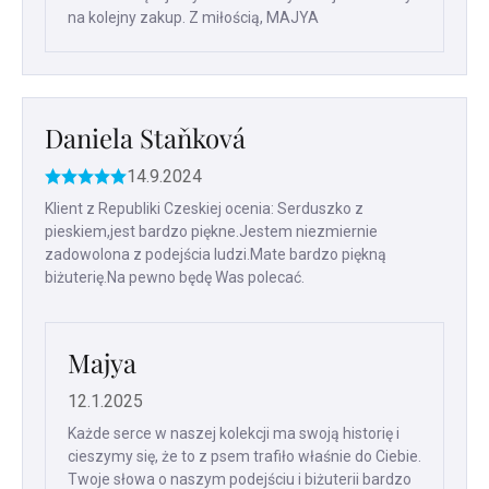
na kolejny zakup. Z miłością, MAJYA
Daniela Staňková
14.9.2024
Ocena
produktu
Klient z Republiki Czeskiej ocenia: Serduszko z
to
pieskiem,jest bardzo piękne.Jestem niezmiernie
5
zadowolona z podejścia ludzi.Mate bardzo piękną
na
biżuterię.Na pewno będę Was polecać.
5
gwiazdek.
Majya
12.1.2025
Każde serce w naszej kolekcji ma swoją historię i
cieszymy się, że to z psem trafiło właśnie do Ciebie.
Twoje słowa o naszym podejściu i biżuterii bardzo