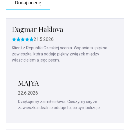
Dodaj ocenę
Lista
ocen
Dagmar Haklova
21.5.2026
Ocena
produktu
Klient z Republiki Czeskiej ocenia: Wspaniała i piękna
to
zawieszka, która oddaje piękny związek między
5
właścicielem a jego psem.
na
5
gwiazdek.
MAJYA
22.6.2026
Dziękujemy za miłe słowa. Cieszymy się, że
zawieszka idealnie oddaje to, co symbolizuje.