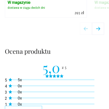
W magazynie
W magaz
293 zł
Szczegóły
Ocena produktu
5,0
Średnia
5x
5
ocena
produktu
0x
4
wynosi
0x
3
5,0
na
0x
2
5
0x
1
gwiazdek.