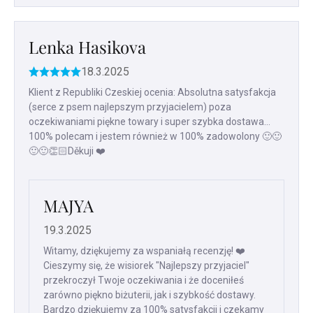
Lenka Hasikova
18.3.2025
Ocena
produktu
Klient z Republiki Czeskiej ocenia: Absolutna satysfakcja
to
(serce z psem najlepszym przyjacielem) poza
5
oczekiwaniami piękne towary i super szybka dostawa...
na
100% polecam i jestem również w 100% zadowolony 🙂🙂
5
🙂🙂👏🏻Děkuji ❤️
gwiazdek.
MAJYA
19.3.2025
Witamy, dziękujemy za wspaniałą recenzję! ❤️
Cieszymy się, że wisiorek "Najlepszy przyjaciel"
przekroczył Twoje oczekiwania i że doceniłeś
zarówno piękno biżuterii, jak i szybkość dostawy.
Bardzo dziękujemy za 100% satysfakcji i czekamy