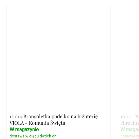
10014 Bransoletka pudełko na biżuterię
10021 P
VIOLA - Komunia Święta
chrzcin
W magazynie
W magaz