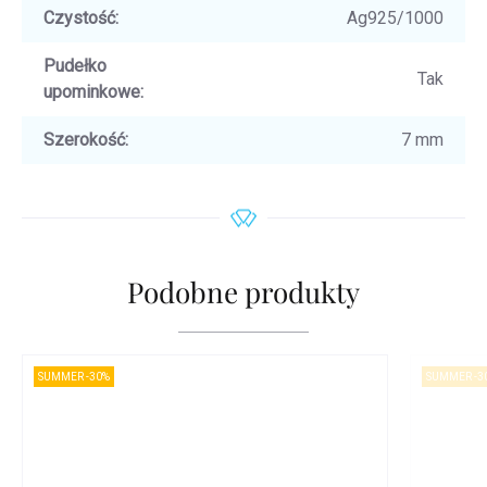
Czystość
:
Ag925/1000
Pudełko
Tak
upominkowe
:
Szerokość
:
7 mm
Podobne produkty
SUMMER -30%
SUMMER -3