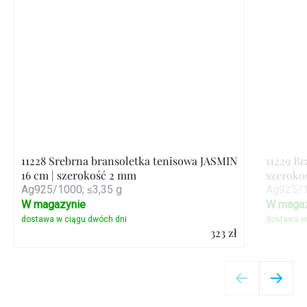
11228 Srebrna bransoletka tenisowa JASMIN
11229 B
16 cm | szerokość 2 mm
szeroko
Ag925/1000; ≤3,35 g
Ag925/1
W magazynie
W magaz
323 zł
Szczegóły