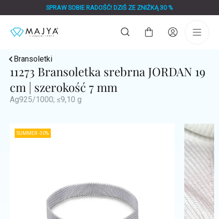
Przejść
SPRAW SOBIE RADOŚĆ! DZIŚ ZE ZNIŻKĄ 30 %
do
treści
Koszyk
Bransoletki
11273 Bransoletka srebrna JORDAN 19
cm | szerokość 7 mm
Ag925/1000; ≤9,10 g
SUMMER -30%