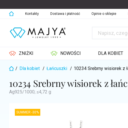
Przejść
do
treści
Kontakty
Dostawa i płatność
Opinie o sklepie
ZNIŻKI
NOWOŚCI
DLA KOBIET
/
Dla kobiet
/
Łańcuszki
/
10234 Srebrny wisiorek 
Home
10234 Srebrny wisiorek z ł
Ag925/1000; ≤4,72 g
SUMMER -30%