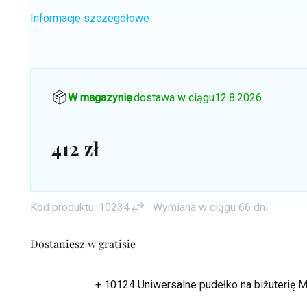
Informacje szczegółowe
W magazynie
, dostawa w ciągu
12.8.2026
412 zł
Cena
jednostkowa:
Kod produktu:
10234
Wymiana w ciągu 66 dni
Dostaniesz w gratisie
+ 10124 Uniwersalne pudełko na biżuterię