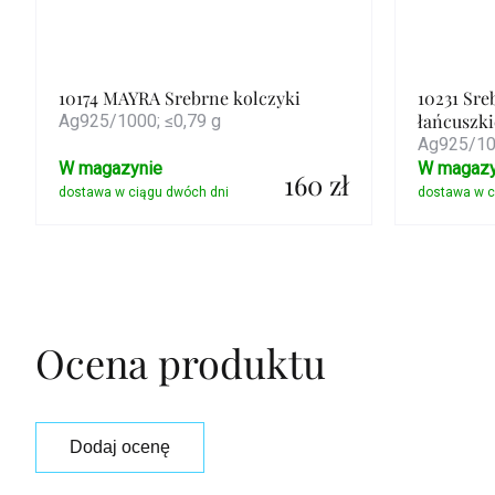
10174 MAYRA Srebrne kolczyki
10231 Sre
łańcuszk
Ag925/1000; ≤0,79 g
Ag925/100
W magazynie
W magazy
160 zł
Szczegóły
Ocena produktu
Dodaj ocenę