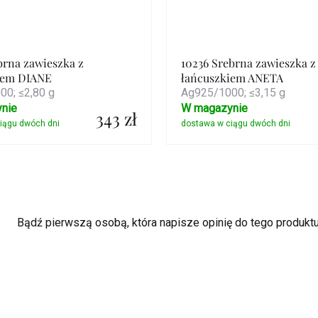
brna zawieszka z
10236 Srebrna zawieszka z
iem DIANE
łańcuszkiem ANETA
0; ≤2,80 g
Ag925/1000; ≤3,15 g
nie
W magazynie
343 zł
Szczegóły
Szczegóły
Bądź pierwszą osobą, która napisze opinię do tego produktu