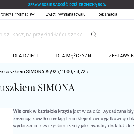
SPRAW SOBIE RADOŚĆ! DZIŚ ZE ZNIŻKĄ 30 %
Porady i informacje
Zwrot i wymiana towaru
Reklamacja
DLA DZIECI
DLA MĘŻCZYZN
ZESTAWY B
z łańcuszkiem SIMONA
Ag925/1000; ≤4,72 g
ańcuszkiem SIMONA
Wisiorek w kształcie krzyża
jest w całości wysadzana bły
załamują światło i nadają temu klejnotowi wyjątkowego bl
wydarzeniu towarzyskim i służy jako świetny dodatek do s