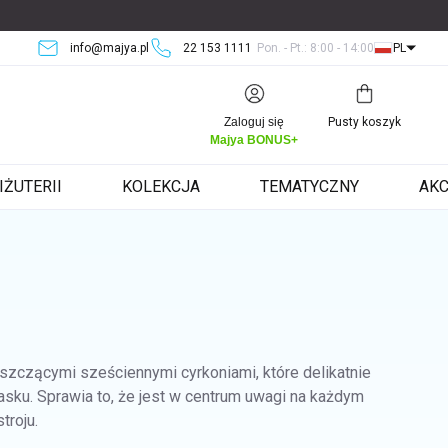
info@majya.pl
22 153 1111
Pon. - Pt.: 8:00 - 14:00
PL
Koszyk
Zaloguj się
Pusty koszyk
Majya BONUS+
IŻUTERII
KOLEKCJA
TEMATYCZNY
AKC
szczącymi sześciennymi cyrkoniami, które delikatnie
asku. Sprawia to, że jest w centrum uwagi na każdym
troju.